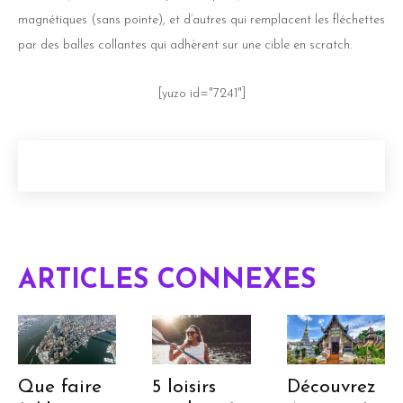
magnétiques (sans pointe), et d’autres qui remplacent les fléchettes
par des balles collantes qui adhèrent sur une cible en scratch.
[yuzo id="7241"]
ARTICLES CONNEXES
Que faire
5 loisirs
Découvrez