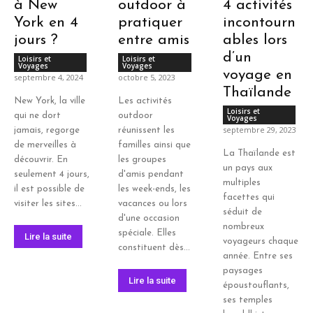
à New
outdoor à
4 activités
York en 4
pratiquer
incontourn
jours ?
entre amis
ables lors
d’un
Loisirs et
Loisirs et
Voyages
Voyages
voyage en
septembre 4, 2024
octobre 5, 2023
Thaïlande
New York, la ville
Les activités
Loisirs et
qui ne dort
outdoor
Voyages
septembre 29, 2023
jamais, regorge
réunissent les
de merveilles à
familles ainsi que
La Thaïlande est
découvrir. En
les groupes
un pays aux
seulement 4 jours,
d'amis pendant
multiples
il est possible de
les week-ends, les
facettes qui
visiter les sites...
vacances ou lors
séduit de
d'une occasion
nombreux
spéciale. Elles
Lire la suite
voyageurs chaque
constituent dès...
année. Entre ses
paysages
Lire la suite
époustouflants,
ses temples