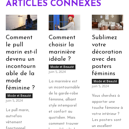
ARTICLES CONNEXES
Comment
Comment
Sublimez
le pull
choisir la
votre
marin est-il
marinière
décoration
devenu un
idéale ?
avec des
incontourn
posters
Mode et Beauté
juin 5, 2024
able de la
féminins
mode
Mode et Beauté
La marinière est
juin 5, 2024
féminine ?
un incontournable
de la garde-robe
Mode et Beauté
Vous cherchez à
féminine, alliant
juin 5, 2024
apporter une
style intemporel
touche féminine à
Le pull marin,
et confort au
votre intérieur ?
autrefois
quotidien. Mais
Les posters sont
vêtement
comment trouver
un excellent
fonctionnel