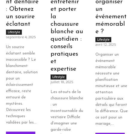
nt dentaire
entretenir
organiser
: Obtenez
et porter
un
un sourire
la
événement
éclatant
chaussure
mémorabl
blanche au
e ?
Lifestyle
septembre 4, 2025
quotidien :
Lifestyle
avril 12, 2025
conseils
Un sourire
pratiques
éclatant semble
Organiser un
inaccessible ? Le
et
événement
blanchiment
mémorable
expertise
dentaire, solution
nécessite une
Lifestyle
pour un
planification
juillet 18, 2025
éclaircissement
minutieuse et une
efficace, reste
Les atouts de la
attention
entouré de
chaussure blanche
particulière aux
mystères.
: un
détails qui feront
Découvrez les
incontournable du
la différence. Que
techniques
vestiaire Difficile
ce soit pour un
validées par les...
d'imaginer une
mariage,...
garde-robe