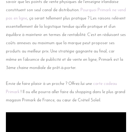
savoir que les points de vente physiques de l’enseigne irlandaise
constituent son seul canal de distribution.
Pourquoi Primark ne vend
pas en ligne
, ça serait tellement plus pratique ? Les raisons relèvent
essentiellement de la logistique tendue qu’elle pratique et d’un
équilibre à maintenir en termes de rentabilité. C’est en réduisant ses
coûts annexes au maximum que la marque peut proposer ses
produits au meilleur prix. Une stratégie gagnante au final, car
même en l’absence de publicité et de vente en ligne, Primark est la
3ème chaine mondiale de prêt-à-porter.
Envie de faire plaisir à un proche ? Offrez-lui une
carte cadeau
Primark
! Il ou elle pourra aller faire du shopping dans le plus grand
magasin Primark de France, au cœur de Créteil Soleil.