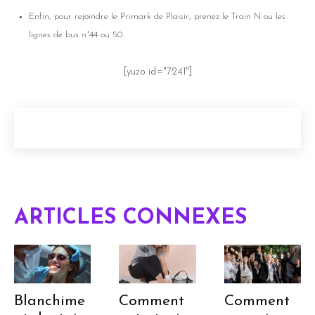
Enfin, pour rejoindre le Primark de Plaisir, prenez le Train N ou les
lignes de bus n°44 ou 50.
[yuzo id="7241"]
ARTICLES CONNEXES
Blanchime
Comment
Comment