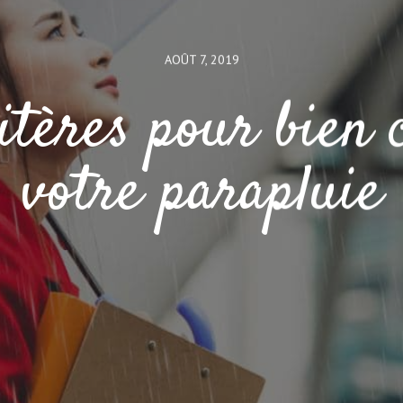
AOÛT 7, 2019
itères pour bien 
votre parapluie