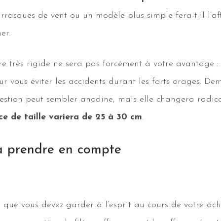
rasques de vent ou un modèle plus simple fera-t-il l’aff
er.
 très rigide ne sera pas forcément à votre avantage : b
our vous éviter les accidents durant les forts orages. De
uestion peut sembler anodine, mais elle changera radica
ce de taille variera de 25 à 30 cm
.
 à prendre en compte
e que vous devez garder à l’esprit au cours de votre a