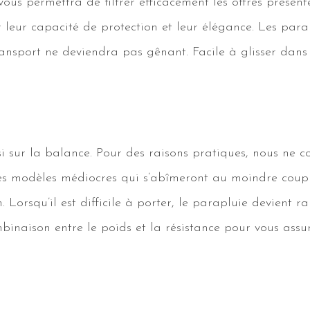
vous permettra de filtrer efficacement les offres présen
 leur capacité de protection et leur élégance. Les parap
ransport ne deviendra pas gênant. Facile à glisser dans
 sur la balance. Pour des raisons pratiques, nous ne co
 les modèles médiocres qui s’abîmeront au moindre coup
. Lorsqu’il est difficile à porter, le parapluie devien
inaison entre le poids et la résistance pour vous assure