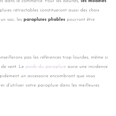
tes dans le commerce. Pour les adultes,
les modèles
luies rétractables constitueront aussi des choix
 un sac, les
parapluies pliables
pourront être
nseillerons pas les références trop lourdes, même si
 de vent. Le
poids du parapluie
aura une incidence
t rapidement un accessoire encombrant que vous
r d’utiliser votre parapluie dans les meilleures