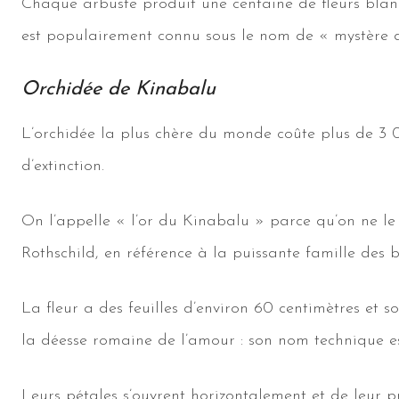
Chaque arbuste produit une centaine de fleurs blanch
est populairement connu sous le nom de « mystère d
Orchidée de Kinabalu
L’orchidée la plus chère du monde coûte plus de 3 000
d’extinction.
On l’appelle « l’or du Kinabalu » parce qu’on ne le 
Rothschild, en référence à la puissante famille des 
La fleur a des feuilles d’environ 60 centimètres et s
la déesse romaine de l’amour : son nom technique es
Leurs pétales s’ouvrent horizontalement et de leur p