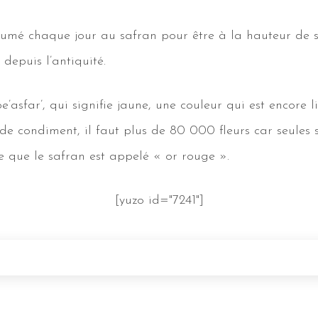
fumé chaque jour au safran pour être à la hauteur de 
depuis l’antiquité.
e’asfar’, qui signifie jaune, une couleur qui est encore 
 condiment, il faut plus de 80 000 fleurs car seules ses
e que le safran est appelé « or rouge ».
[yuzo id="7241"]