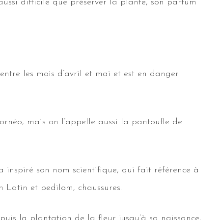
ussi difficile que préserver la plante, son parfum
entre les mois d’avril et mai et est en danger
ornéo, mais on l’appelle aussi la pantoufle de
a inspiré son nom scientifique, qui fait référence à
n Latin et pedilom, chaussures.
uis la plantation de la fleur jusqu’à sa naissance,