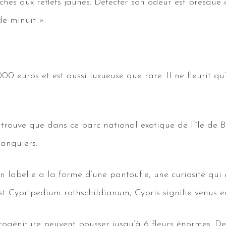
es aux reflets jaunes. Détecter son odeur est presque a
e minuit ».
 euros et est aussi luxueuse que rare. Il ne fleurit qu’
trouve que dans ce parc national exotique de l’île de B
banquiers.
on labelle a la forme d’une pantoufle, une curiosité qui 
t Cypripedium rothschildianum, Cypris signifie venus e
rogéniture peuvent pousser jusqu’à 6 fleurs énormes. Dep