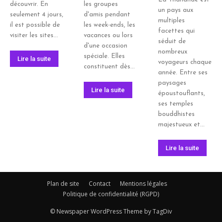
découvrir. En
les groupes
un pays aux
seulement 4 jours,
d'amis pendant
multiples
il est possible de
les week-ends, les
facettes qui
visiter les sites...
vacances ou lors
séduit de
d'une occasion
nombreux
spéciale. Elles
Lire la suite
voyageurs chaque
constituent dès...
année. Entre ses
paysages
Lire la suite
époustouflants,
ses temples
bouddhistes
majestueux et...
Lire la suite
Plan de site
Contact
Mentions légales
Politique de confidentialité (RGPD)
© Newspaper WordPress Theme by TagDiv