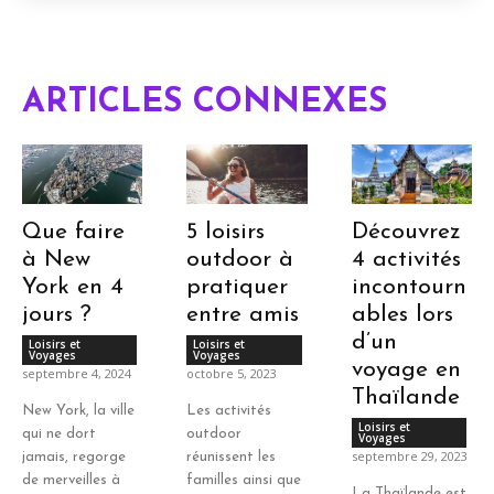
ARTICLES CONNEXES
Que faire
5 loisirs
Découvrez
à New
outdoor à
4 activités
York en 4
pratiquer
incontourn
jours ?
entre amis
ables lors
d’un
Loisirs et
Loisirs et
Voyages
Voyages
voyage en
septembre 4, 2024
octobre 5, 2023
Thaïlande
New York, la ville
Les activités
Loisirs et
qui ne dort
outdoor
Voyages
septembre 29, 2023
jamais, regorge
réunissent les
de merveilles à
familles ainsi que
La Thaïlande est